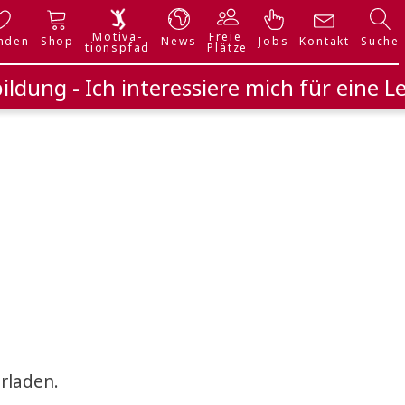
Motiva-
Freie
nden
Shop
News
Jobs
Kontakt
Suche
tionspfad
Plätze
ildung - Ich interessiere mich für eine L
rladen.